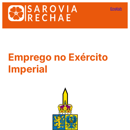
Pular
English
para
o
conteúdo
Emprego no Exército
Imperial