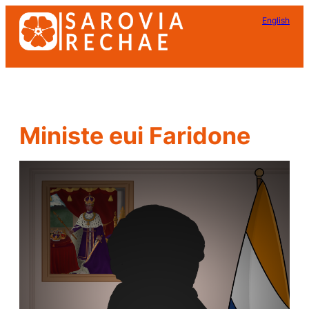
Pular
English
para
o
conteúdo
Ministe eui Faridone